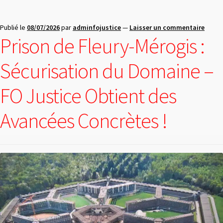
Publié le
08/07/2026
par
adminfojustice
—
Laisser un commentaire
Prison de Fleury-Mérogis :
Sécurisation du Domaine –
FO Justice Obtient des
Avancées Concrètes !