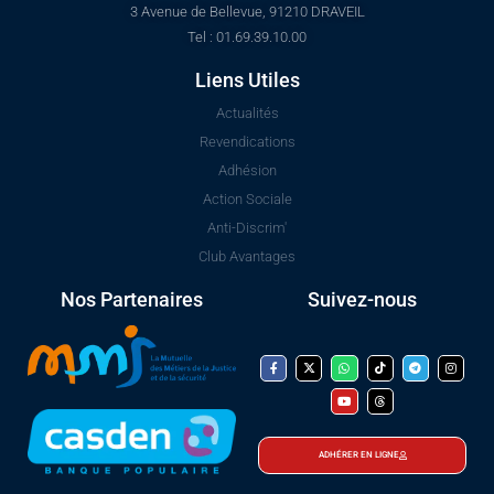
3 Avenue de Bellevue, 91210 DRAVEIL
Tel : 01.69.39.10.00
Liens Utiles
Actualités
Revendications
Adhésion
Action Sociale
Anti-Discrim'
Club Avantages
Nos Partenaires
Suivez-nous
ADHÉRER EN LIGNE