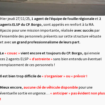
Hier jeudi 27/11/25,
1 agent de l’équipe de fouille régionale
et
2
agents ELSP du
CP.
Borgo,
sont appelés en renfort à la MA.
Ajaccio pour une mission importante, réalisée
avec succès
par
l’ensemble des personnels présents sur cette structure vétuste
et avec
un grand professionnalisme de leurs part.
Le
« couac »
vient encore et toujours du CP. Borgo,
qui envoie
ces 2 agents ELSP
«
d’astreinte »
sans bien entendu un éventuel
remplacement de ces personnels !
Il est bien trop difficile de
«
s’organiser » ou « prévoir
!
Mieux encore,
aucune clé de véhicule disponible
pour une
éventuelle sortie en urgence…
«
anticiper » pas évident non plus
!