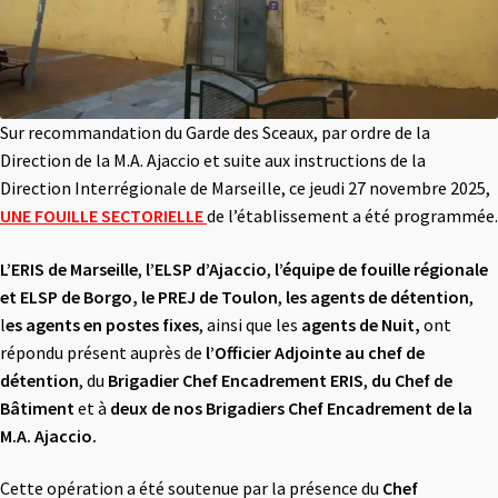
Sur recommandation du Garde des Sceaux, par ordre de la
Direction de la M.A. Ajaccio et suite aux instructions de la
Direction Interrégionale de Marseille, ce jeudi 27 novembre 2025,
UNE FOUILLE SECTORIELLE
de l’établissement a été programmée.
L’ERIS de Marseille
,
l’ELSP d’Ajaccio
,
l’équipe de fouille régionale
et ELSP
de Borgo,
le PREJ de Toulon
,
les agents de détention
,
l
es agents en postes fixes
, ainsi que les
agents de Nuit,
ont
répondu présent auprès de
l’Officier Adjointe au chef de
détention
, du
Brigadier Chef Encadrement ERIS
,
du Chef de
Bâtiment
et à
deux de nos Brigadiers
Chef Encadrement de la
M.A. Ajaccio.
Cette opération a été soutenue par la présence du
Chef