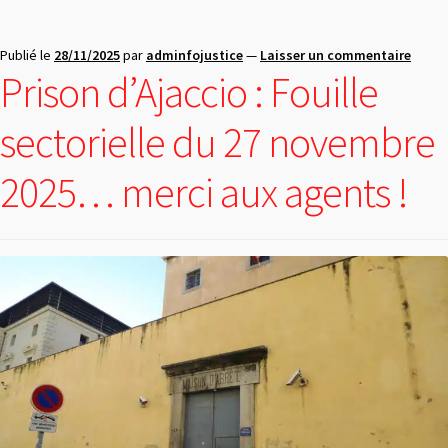
Publié le
28/11/2025
par
adminfojustice
—
Laisser un commentaire
Prison d’Ajaccio : Fouille
sectorielle du 27 novembre
2025… merci aux agents !