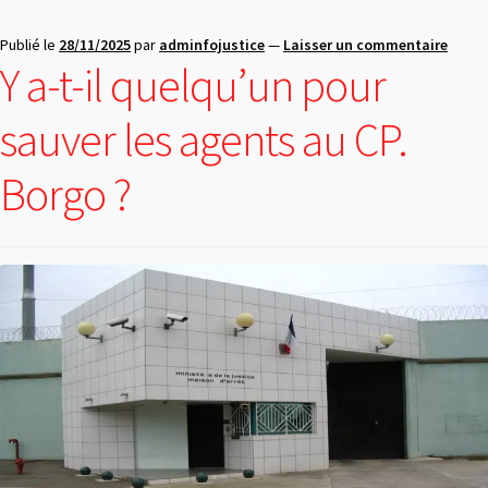
Publié le
28/11/2025
par
adminfojustice
—
Laisser un commentaire
Y a-t-il quelqu’un pour
sauver les agents au CP.
Borgo ?