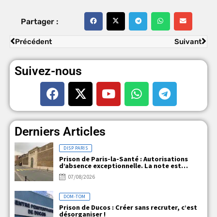
Partager :
Précédent
Suivant
Suivez-nous
Derniers Articles
DISP PARIS
Prison de Paris-la-Santé : Autorisations
d’absence exceptionnelle. La note est
claire, mais la réalité ne l’est pas !
07/08/2026
DOM-TOM
Prison de Ducos : Créer sans recruter, c’est
désorganiser !