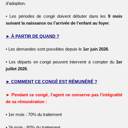
d’adoption.
•
Les périodes de congé doivent débuter dans les
9 mois
suivant la naissance ou l’arrivée
de l’enfant au foyer
.
► À PARTIR DE QUAND ?
•
Les demandes sont possibles depuis le
1
er
juin 2026
.
•
Les départs en congé peuvent intervenir à compter du
1
er
juillet 2026
.
► COMMENT CE CONGÉ EST RÉMUNÉRÉ ?
► Pendant ce congé, l’agent ne conserve pas l’intégralité
de sa rémunération :
•
1
er
mois : 70% du traitement
•
2
è
mois : 60% du traitement