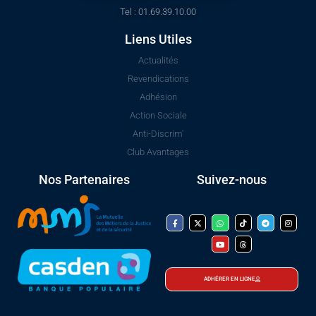
Tel : 01.69.39.10.00
Liens Utiles
Actualités
Revendications
Adhésion
Action Sociale
Anti-Discrim'
Club Avantages
Nos Partenaires
Suivez-nous
ADHÉRER EN LIGNE