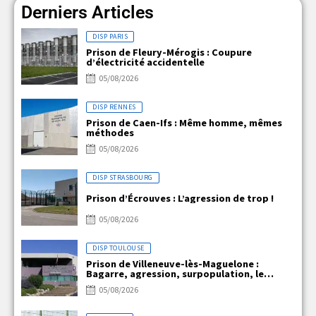
Derniers Articles
DISP PARIS
Prison de Fleury-Mérogis : Coupure
d’électricité accidentelle
05/08/2026
DISP RENNES
Prison de Caen-Ifs : Même homme, mêmes
méthodes
05/08/2026
DISP STRASBOURG
Prison d’Écrouves : L’agression de trop !
05/08/2026
DISP TOULOUSE
Prison de Villeneuve-lès-Maguelone :
Bagarre, agression, surpopulation, le
quotidien explosif de VLM !!!
05/08/2026