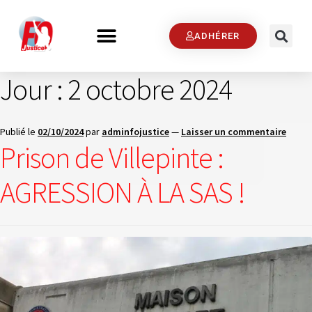
ADHÉRER
Jour :
2 octobre 2024
Publié le
02/10/2024
par
adminfojustice
—
Laisser un commentaire
Prison de Villepinte :
AGRESSION À LA SAS !