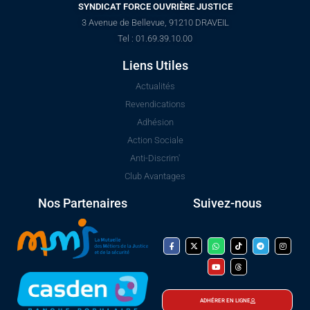
SYNDICAT FORCE OUVRIÈRE JUSTICE
3 Avenue de Bellevue, 91210 DRAVEIL
Tel : 01.69.39.10.00
Liens Utiles
Actualités
Revendications
Adhésion
Action Sociale
Anti-Discrim'
Club Avantages
Nos Partenaires
Suivez-nous
ADHÉRER EN LIGNE