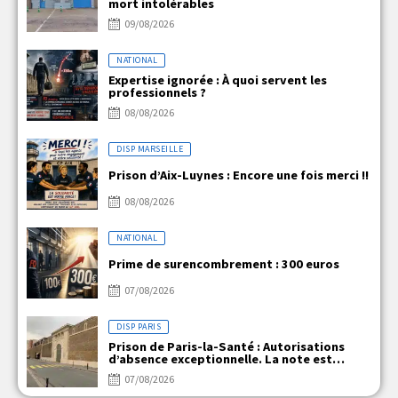
mort intolérables
09/08/2026
NATIONAL
Expertise ignorée : À quoi servent les
professionnels ?
08/08/2026
DISP MARSEILLE
Prison d’Aix-Luynes : Encore une fois merci !!
08/08/2026
NATIONAL
Prime de surencombrement : 300 euros
07/08/2026
DISP PARIS
Prison de Paris-la-Santé : Autorisations
d’absence exceptionnelle. La note est
claire, mais la réalité ne l’est pas !
07/08/2026