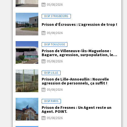
05/08/2026
DISP STRASBOURG
Prison d’Écrouves : L’agression de trop !
05/08/2026
DISP TOULOUSE
Prison de Villeneuve-lès-Maguelone :
Bagarre, agression, surpopulation, le
quotidien explosif de VLM !!!
05/08/2026
DISP LILLE
Prison de Lille-Annoeullin : Nouvelle
agression de personnels, ça suffit !
05/08/2026
DISP PARIS
Prison de Fresnes : Un Agent reste un
Agent. POINT.
05/08/2026