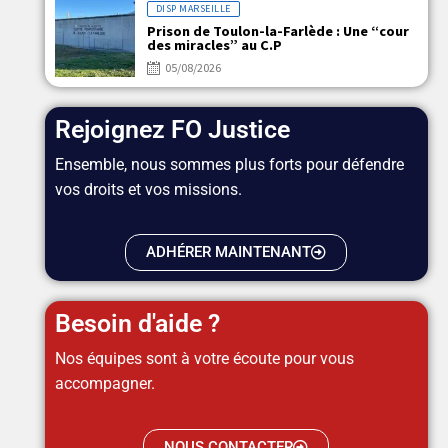
DISP MARSEILLE
Prison de Toulon-la-Farlède : Une “cour
des miracles” au C.P
05/08/2026
Rejoignez FO Justice
Ensemble, nous sommes plus forts pour défendre
vos droits et vos missions.
ADHÉRER MAINTENANT
Besoin d'aide ?
Nos équipes sont à votre écoute pour vous
accompagner.
NOUS CONTACTER