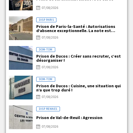
07/08/2026
DISP PARIS
Prison de Paris-la-Santé : Autorisations
d’absence exceptionnelle. La note est
claire, mais la réalité ne l’est pas !
07/08/2026
DOM-TOM
Prison de Ducos : Créer sans recruter, c’est
désorganiser !
07/08/2026
DOM-TOM
Prison de Ducos : Cuisine, une situation qui
n’a que trop duré !
07/08/2026
DISP RENNES
Prison de Val-de-Reuil : Agression
07/08/2026