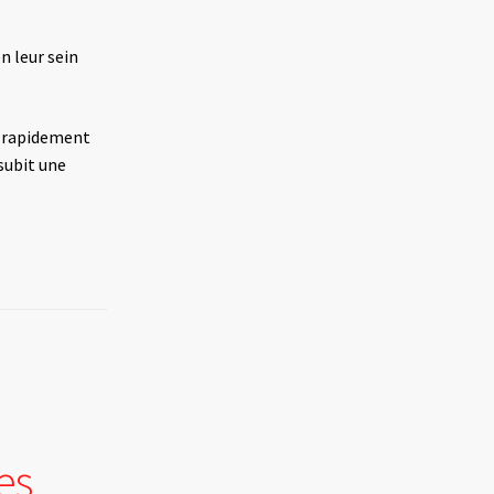
n leur sein
us rapidement
subit une
es