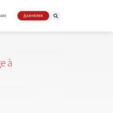
ADHÉRER
AGES
ge à