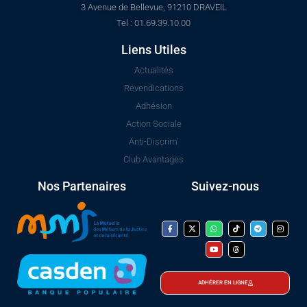
3 Avenue de Bellevue, 91210 DRAVEIL
Tel : 01.69.39.10.00
Liens Utiles
Actualités
Revendications
Adhésion
Action Sociale
Anti-Discrim'
Club Avantages
Nos Partenaires
Suivez-nous
ADHÉRER EN LIGNE