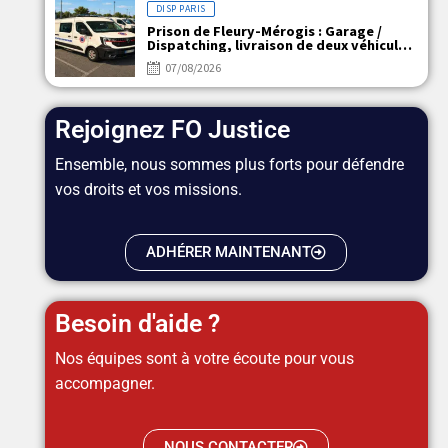
DISP PARIS
Prison de Fleury-Mérogis : Garage /
Dispatching, livraison de deux véhicules
électriques
07/08/2026
Rejoignez FO Justice
Ensemble, nous sommes plus forts pour défendre
vos droits et vos missions.
ADHÉRER MAINTENANT
Besoin d'aide ?
Nos équipes sont à votre écoute pour vous
accompagner.
NOUS CONTACTER