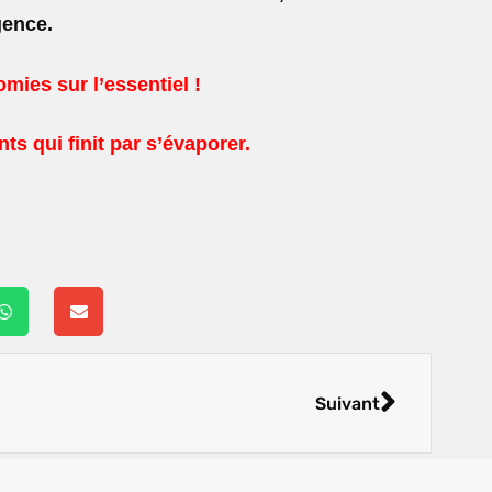
gence.
mies sur l’essentiel !
s qui finit par s’évaporer.
Suivant