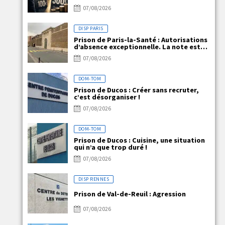
07/08/2026
DISP PARIS
Prison de Paris-la-Santé : Autorisations
d’absence exceptionnelle. La note est
claire, mais la réalité ne l’est pas !
07/08/2026
DOM-TOM
Prison de Ducos : Créer sans recruter,
c’est désorganiser !
07/08/2026
DOM-TOM
Prison de Ducos : Cuisine, une situation
qui n’a que trop duré !
07/08/2026
DISP RENNES
Prison de Val-de-Reuil : Agression
07/08/2026