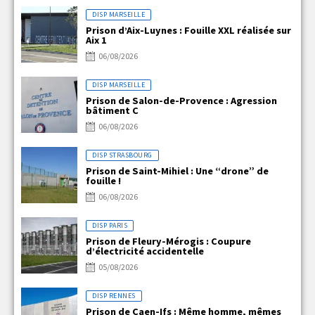
DISP MARSEILLE
Prison d’Aix-Luynes : Fouille XXL réalisée sur
Aix 1
06/08/2026
DISP MARSEILLE
Prison de Salon-de-Provence : Agression
bâtiment C
06/08/2026
DISP STRASBOURG
Prison de Saint-Mihiel : Une “drone” de
fouille !
06/08/2026
DISP PARIS
Prison de Fleury-Mérogis : Coupure
d’électricité accidentelle
05/08/2026
DISP RENNES
Prison de Caen-Ifs : Même homme, mêmes