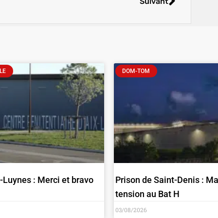
Suivant
LE
DOM-TOM
x-Luynes : Merci et bravo
Prison de Saint-Denis : M
tension au Bat H
03/08/2026