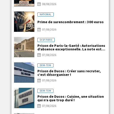
08/08/2026
NATIONAL
Prime de surencombrement : 300 euros
07/08/2026
DISP PARIS
Prison de Paris-la-Santé : Autorisations
d’absence exceptionnelle. La note est
claire, mais la réalité ne l’est pas !
07/08/2026
DOM-TOM
Prison de Ducos : Créer sans recruter,
c’est désorganiser !
07/08/2026
DOM-TOM
Prison de Ducos : Cuisine, une situation
qui n’a que trop duré !
07/08/2026