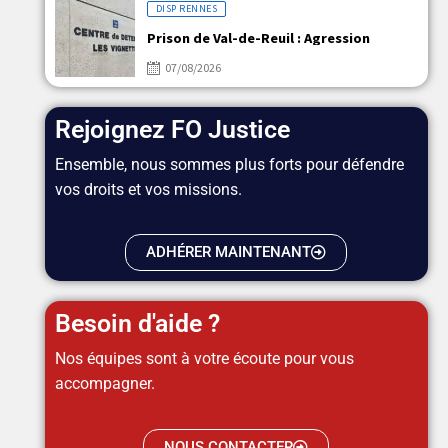
DISP RENNES
Prison de Val-de-Reuil : Agression
07/08/2026
Rejoignez FO Justice
Ensemble, nous sommes plus forts pour défendre
vos droits et vos missions.
ADHÉRER MAINTENANT
Besoin d'aide ?
Nos équipes sont à votre écoute pour vous
accompagner.
NOUS CONTACTER