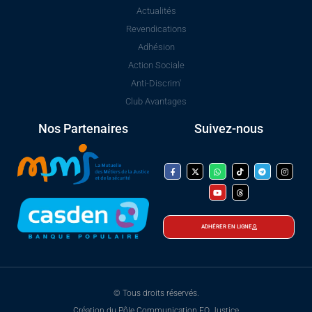
Actualités
Revendications
Adhésion
Action Sociale
Anti-Discrim'
Club Avantages
Nos Partenaires
Suivez-nous
ADHÉRER EN LIGNE
© Tous droits réservés.
Création du Pôle Communication FO Justice