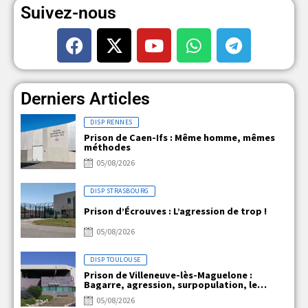
Suivez-nous
Derniers Articles
DISP RENNES
Prison de Caen-Ifs : Même homme, mêmes
méthodes
05/08/2026
DISP STRASBOURG
Prison d’Écrouves : L’agression de trop !
05/08/2026
DISP TOULOUSE
Prison de Villeneuve-lès-Maguelone :
Bagarre, agression, surpopulation, le
quotidien explosif de VLM !!!
05/08/2026