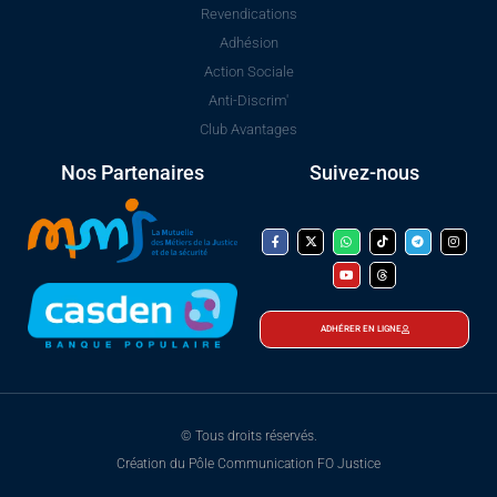
Revendications
Adhésion
Action Sociale
Anti-Discrim'
Club Avantages
Nos Partenaires
Suivez-nous
ADHÉRER EN LIGNE
© Tous droits réservés.
Création du Pôle Communication FO Justice