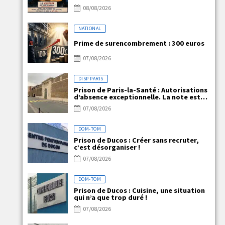
08/08/2026
NATIONAL
Prime de surencombrement : 300 euros
07/08/2026
DISP PARIS
Prison de Paris-la-Santé : Autorisations
d’absence exceptionnelle. La note est
claire, mais la réalité ne l’est pas !
07/08/2026
DOM-TOM
Prison de Ducos : Créer sans recruter,
c’est désorganiser !
07/08/2026
DOM-TOM
Prison de Ducos : Cuisine, une situation
qui n’a que trop duré !
07/08/2026