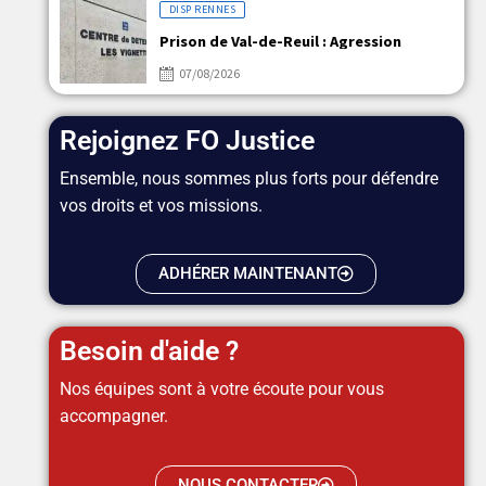
DISP RENNES
Prison de Val-de-Reuil : Agression
07/08/2026
Rejoignez FO Justice
Ensemble, nous sommes plus forts pour défendre
vos droits et vos missions.
ADHÉRER MAINTENANT
Besoin d'aide ?
Nos équipes sont à votre écoute pour vous
accompagner.
NOUS CONTACTER