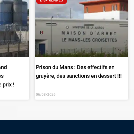
DISP RENNES
and
Prison du Mans : Des effectifs en
es
gruyère, des sanctions en dessert !!!
 prix !
06/08/2026