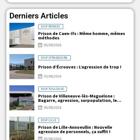
Derniers Articles
DISP RENNES
Prison de Caen-Ifs : Même homme, mêmes
méthodes
05/08/2026
DISP STRASBOURG
Prison d’Écrouves : L’agression de trop !
05/08/2026
DISP TOULOUSE
Prison de Villeneuve-lès-Maguelone :
Bagarre, agression, surpopulation, le
quotidien explosif de VLM !!!
05/08/2026
DISP LILLE
Prison de Lille-Annoeullin : Nouvelle
agression de personnels, ça suffit !
05/08/2026