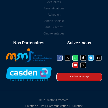
Actualités
Revendications
Adhésion
Action Sociale
Anti-Discrim'
Club Avantages
Nos Partenaires
Suivez-nous
ADHÉRER EN LIGNE
© Tous droits réservés.
Création du Pôle Communication FO Justice