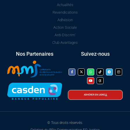
Actualités
Revendications
Adhésion
Action Sociale
Anti-Discrim'
Club Avantages
Nos Partenaires
Suivez-nous
ADHÉRER EN LIGNE
© Tous droits réservés.
Création du Pôle Communication FO Justice