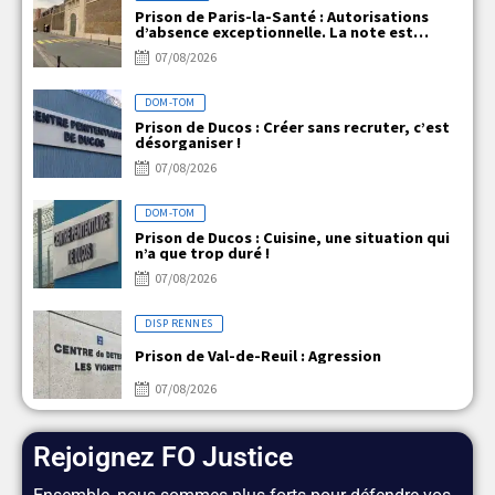
Prison de Paris-la-Santé : Autorisations
d’absence exceptionnelle. La note est
claire, mais la réalité ne l’est pas !
07/08/2026
DOM-TOM
Prison de Ducos : Créer sans recruter, c’est
désorganiser !
07/08/2026
DOM-TOM
Prison de Ducos : Cuisine, une situation qui
n’a que trop duré !
07/08/2026
DISP RENNES
Prison de Val-de-Reuil : Agression
07/08/2026
Rejoignez FO Justice