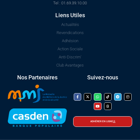
Tel : 01.69.39.10.00
Liens Utiles
Actualités
Revendications
Adhésion
Action Sociale
Anti-Discrim'
Club Avantages
Nos Partenaires
Suivez-nous
ADHÉRER EN LIGNE