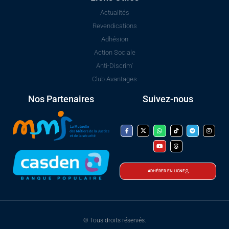
Actualités
Revendications
Adhésion
Action Sociale
Anti-Discrim'
Club Avantages
Nos Partenaires
Suivez-nous
ADHÉRER EN LIGNE
© Tous droits réservés.