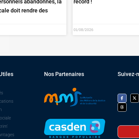
personnels abandonnés, la
record !
cale doit rendre des
01/08/2026
Utiles
Nos Partenaires
Suivez-
és
cations
n
ociale
crim'
antages