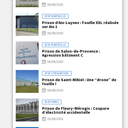
06/08/2026
DISP MARSEILLE
Prison d’Aix-Luynes : Fouille XXL réalisée
sur Aix 1
06/08/2026
DISP MARSEILLE
Prison de Salon-de-Provence :
Agression bâtiment C
06/08/2026
DISP STRASBOURG
Prison de Saint-Mihiel : Une “drone” de
fouille !
06/08/2026
DISP PARIS
Prison de Fleury-Mérogis : Coupure
d’électricité accidentelle
05/08/2026