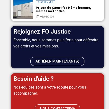
DISP RENNES
Prison de Caen-Ifs : Même homme,
mêmes méthodes
05/08/2026
Rejoignez FO Justice
Ensemble, nous sommes plus forts pour défendre
vos droits et vos missions.
ADHÉRER MAINTENANT
Besoin d'aide ?
Nos équipes sont à votre écoute pour vous
accompagner.
NOUS CONTACTER