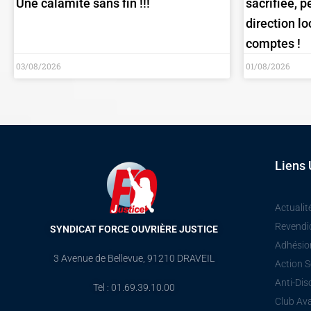
Une calamité sans fin !!!
sacrifiée, 
direction lo
comptes !
03/08/2026
01/08/2026
Liens 
Actualit
Revendi
SYNDICAT FORCE OUVRIÈRE JUSTICE
Adhésio
3 Avenue de Bellevue, 91210 DRAVEIL
Action S
Anti-Dis
Tel : 01.69.39.10.00
Club Av