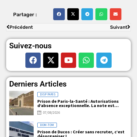
Partager :
Précédent
Suivant
Suivez-nous
Derniers Articles
DISP PARIS
Prison de Paris-la-Santé : Autorisations
d’absence exceptionnelle. La note est
claire, mais la réalité ne l’est pas !
07/08/2026
DOM-TOM
Prison de Ducos : Créer sans recruter, c’est
désorganiser !