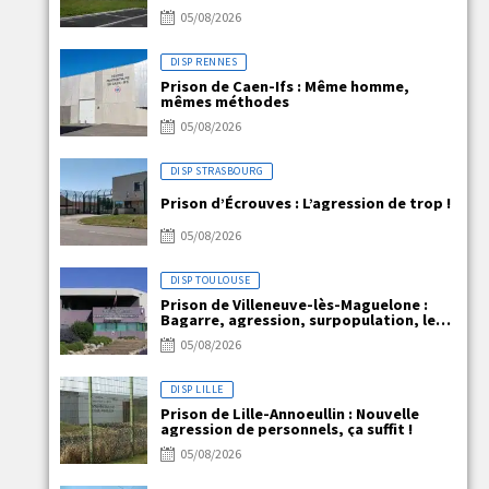
05/08/2026
DISP RENNES
Prison de Caen-Ifs : Même homme,
mêmes méthodes
05/08/2026
DISP STRASBOURG
Prison d’Écrouves : L’agression de trop !
05/08/2026
DISP TOULOUSE
Prison de Villeneuve-lès-Maguelone :
Bagarre, agression, surpopulation, le
quotidien explosif de VLM !!!
05/08/2026
DISP LILLE
Prison de Lille-Annoeullin : Nouvelle
agression de personnels, ça suffit !
05/08/2026