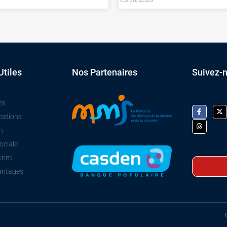
Utiles
Nos Partenaires
Suivez-
és
cations
n
ociale
crim'
antages