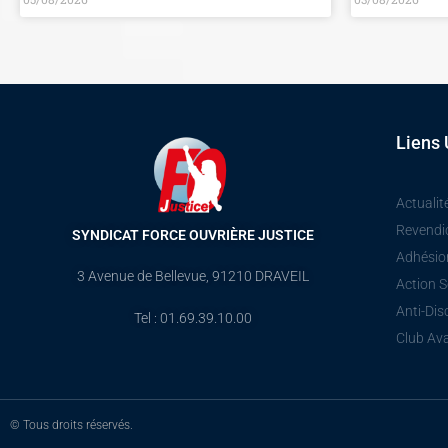
Liens 
Actualit
Revendi
SYNDICAT FORCE OUVRIÈRE JUSTICE
Adhésio
3 Avenue de Bellevue, 91210 DRAVEIL
Action S
Anti-Dis
Tel : 01.69.39.10.00
Club Av
© Tous droits réservés.