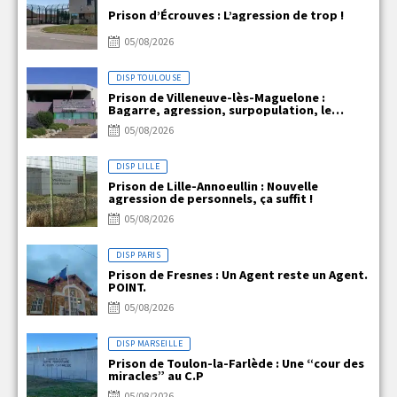
Prison d’Écrouves : L’agression de trop !
05/08/2026
DISP TOULOUSE
Prison de Villeneuve-lès-Maguelone :
Bagarre, agression, surpopulation, le
quotidien explosif de VLM !!!
05/08/2026
DISP LILLE
Prison de Lille-Annoeullin : Nouvelle
agression de personnels, ça suffit !
05/08/2026
DISP PARIS
Prison de Fresnes : Un Agent reste un Agent.
POINT.
05/08/2026
DISP MARSEILLE
Prison de Toulon-la-Farlède : Une “cour des
miracles” au C.P
05/08/2026