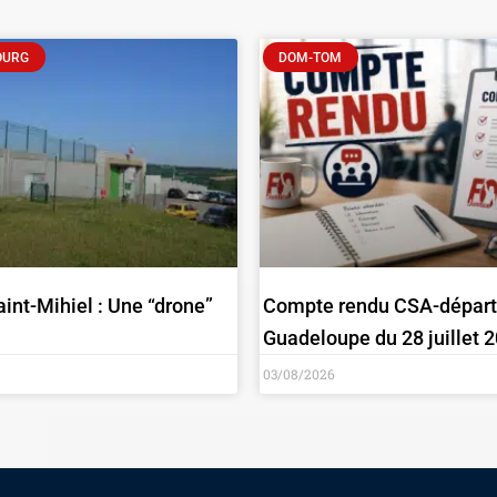
OURG
DOM-TOM
aint-Mihiel : Une “drone”
Compte rendu CSA-départ
Guadeloupe du 28 juillet 
03/08/2026