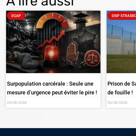
À lire aussi
DGAP
DISP STRASB
Surpopulation carcérale : Seule une
Prison de S
mesure d’urgence peut éviter le pire !
de fouille !
03/08/2026
06/08/2026