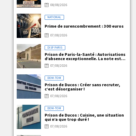
08/08/2026
NATIONAL
Prime de surencombrement : 300 euros
07/08/2026
DISP PARIS
Prison de Paris-la-Santé : Autorisations
d’absence exceptionnelle. La note est
claire, mais la réalité ne l’est pas !
07/08/2026
DOM-TOM
Prison de Ducos : Créer sans recruter,
c’est désorganiser !
07/08/2026
DOM-TOM
Prison de Ducos : Cuisine, une situation
qui n’a que trop duré !
07/08/2026