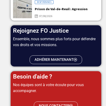
DISP RENNES
Prison de Val-de-Reuil : Agression
07/08/2026
Rejoignez FO Justice
Ensemble, nous sommes plus forts pour défendre
vos droits et vos missions.
ADHÉRER MAINTENANT
Besoin d'aide ?
Nos équipes sont à votre écoute pour vous
accompagner.
NOUS CONTACTER