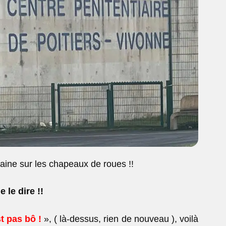
ine sur les chapeaux de roues !!
e le dire !!
t pas bô !
», ( là-dessus, rien de nouveau ), voilà