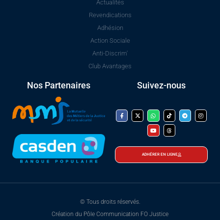
Actualités
Revendications
Adhésion
Action Sociale
Anti-Discrim'
Club Avantages
Nos Partenaires
Suivez-nous
ADHÉRER EN LIGNE
© Tous droits réservés.
Création du Pôle Communication FO Justice