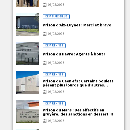
07/08/2026
DISP MARSEILLE
Prison d’Aix-Luynes : Merci et bravo
06/08/2026
DISP RENNES
Prison du Havre : Agents à bout !
06/08/2026
DISP RENNES
Prison de Caen-Ifs : Certains boulets
pèsent plus lourds que d’autres…
06/08/2026
DISP RENNES
Prison du Mans : Des effectifs en
gruyère, des sanctions en dessert !!!
06/08/2026