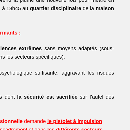
prend la plume une
nouvelle fois pour mettre en
5 à 18h45 au
quartier disciplinaire
de la
maison
armants :
olences extrêmes
sans moyens adaptés (sous-
s les secteurs spécifiques).
ychologique suffisante, aggravant les risques
ts dont
la sécurité
est sacrifiée
sur l’autel des
ssionnelle
demande
le pistolet à impulsion
encadrement et dans
les différents
secteurs