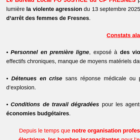
Le Bureau Local FO JUSTICE du CP FRESNES
lumière
la violente agression
du 13 septembre 202
d’arrêt des femmes de Fresnes
.
Constats al
•
Personnel en première ligne
, exposé à
des vi
effectifs chroniques, manque de moyens matériels dan
•
Détenues en crise
sans réponse médicale ou ps
d’explosion.
•
Conditions de travail dégradées
pour les agen
économies budgétaires
.
Depuis le temps que
notre organisation profe
électrique, les bombes
incapacitantes
pour l’