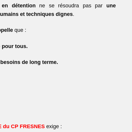
 en détention
ne se résoudra pas par
une
umains et techniques dignes
.
ppelle
que :
é pour tous.
s besoins de long
terme.
CE du CP FRESNES
exige :