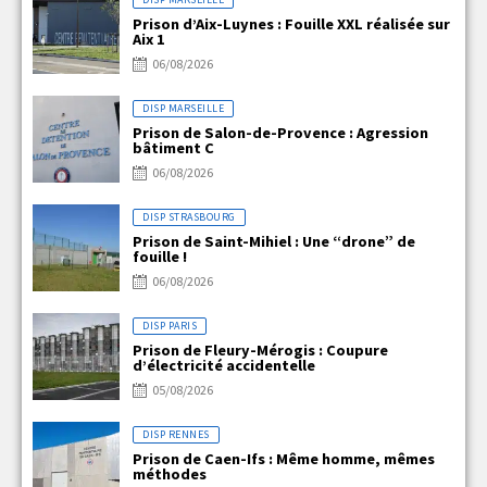
Prison d’Aix-Luynes : Fouille XXL réalisée sur
Aix 1
06/08/2026
DISP MARSEILLE
Prison de Salon-de-Provence : Agression
bâtiment C
06/08/2026
DISP STRASBOURG
Prison de Saint-Mihiel : Une “drone” de
fouille !
06/08/2026
DISP PARIS
Prison de Fleury-Mérogis : Coupure
d’électricité accidentelle
05/08/2026
DISP RENNES
Prison de Caen-Ifs : Même homme, mêmes
méthodes