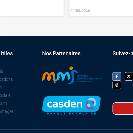
04/08/2026
Utiles
Nos Partenaires
Suivez-
és
cations
n
ociale
crim'
antages