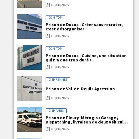
claire, mais la réalité ne l’est pas !
07/08/2026
DOM-TOM
Prison de Ducos : Créer sans recruter,
c’est désorganiser !
07/08/2026
DOM-TOM
Prison de Ducos : Cuisine, une situation
qui n’a que trop duré !
07/08/2026
DISP RENNES
Prison de Val-de-Reuil : Agression
07/08/2026
DISP PARIS
Prison de Fleury-Mérogis : Garage /
Dispatching, livraison de deux véhicules
électriques
07/08/2026