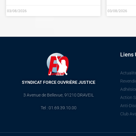
03/08/2026
03/08/2026
Liens 
Actualit
Revendi
SYNDICAT FORCE OUVRIÈRE JUSTICE
Adhésio
3 Avenue de Bellevue, 91210 DRAVEIL
Action S
Anti-Dis
Tel : 01.69.39.10.00
Club Av