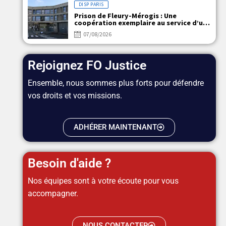
DISP PARIS
Prison de Fleury-Mérogis : Une
coopération exemplaire au service d’un
objectif commun
07/08/2026
Rejoignez FO Justice
Ensemble, nous sommes plus forts pour défendre
vos droits et vos missions.
ADHÉRER MAINTENANT
Besoin d'aide ?
Nos équipes sont à votre écoute pour vous
accompagner.
NOUS CONTACTER