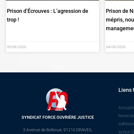
Prison d’Écrouves : L’agression de
Prison de N
trop !
mépris, no
manageme
05/08/2026
04/08/2026
Liens 
Actualit
Revendi
SYNDICAT FORCE OUVRIÈRE JUSTICE
Adhésio
3 Avenue de Bellevue, 91210 DRAVEIL
Action S