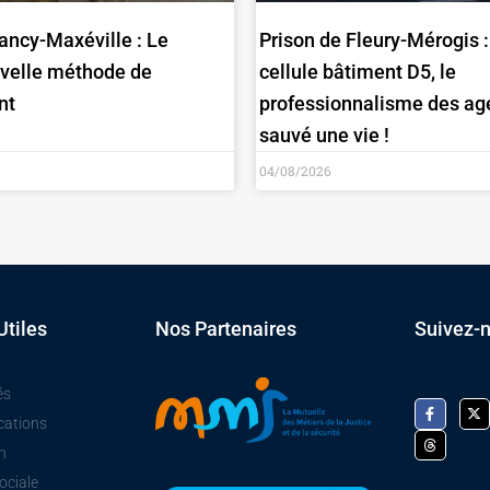
ancy-Maxéville : Le
Prison de Fleury-Mérogis 
uvelle méthode de
cellule bâtiment D5, le
nt
professionnalisme des ag
sauvé une vie !
04/08/2026
Utiles
Nos Partenaires
Suivez-
és
cations
n
ociale