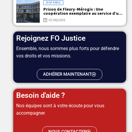
DISP PARIS
Prison de Fleury-Mérogis : Une
coopération exemplaire au service d’un
objectif commun
07/08/2026
Rejoignez FO Justice
Ensemble, nous sommes plus forts pour défendre
vos droits et vos missions.
ADHÉRER MAINTENANT
Besoin d'aide ?
Nos équipes sont à votre écoute pour vous
accompagner.
NOUS CONTACTER