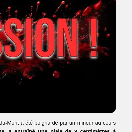
du-Mont a été poignardé par un mineur au cours
ême, a entraîné une plaie de 8 centimètres
à