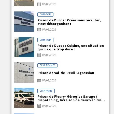
claire, mais la réalité ne l’est pas !
07/08/2026
DOM-TOM
Prison de Ducos : Créer sans recruter,
c’est désorganiser !
07/08/2026
DOM-TOM
Prison de Ducos : Cuisine, une situation
qui n’a que trop duré !
07/08/2026
DISP RENNES
Prison de Val-de-Reuil : Agression
07/08/2026
DISP PARIS
Prison de Fleury-Mérogis : Garage /
Dispatching, livraison de deux véhicules
électriques
07/08/2026