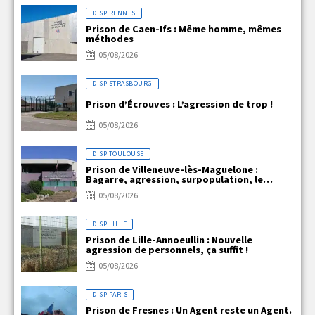
DISP RENNES
Prison de Caen-Ifs : Même homme, mêmes
méthodes
05/08/2026
DISP STRASBOURG
Prison d’Écrouves : L’agression de trop !
05/08/2026
DISP TOULOUSE
Prison de Villeneuve-lès-Maguelone :
Bagarre, agression, surpopulation, le
quotidien explosif de VLM !!!
05/08/2026
DISP LILLE
Prison de Lille-Annoeullin : Nouvelle
agression de personnels, ça suffit !
05/08/2026
DISP PARIS
Prison de Fresnes : Un Agent reste un Agent.