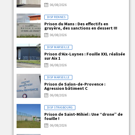
06/08/2026
DISP RENNES
Prison du Mans : Des effectifs en
gruyère, des sanctions en dessert !!!
06/08/2026
DISP MARSEILLE
Prison d’Aix-Luynes : Fouille XXL réalisée
sur Aix 1
06/08/2026
DISP MARSEILLE
Prison de Salon-de-Provence :
Agression bâtiment C
06/08/2026
DISP STRASBOURG
Prison de Saint-Mihiel : Une “drone” de
fouille !
06/08/2026