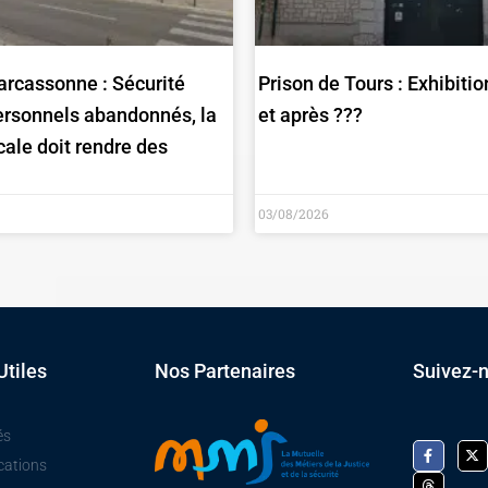
arcassonne : Sécurité
Prison de Tours : Exhibitio
personnels abandonnés, la
et après ???
cale doit rendre des
03/08/2026
Utiles
Nos Partenaires
Suivez-
és
cations