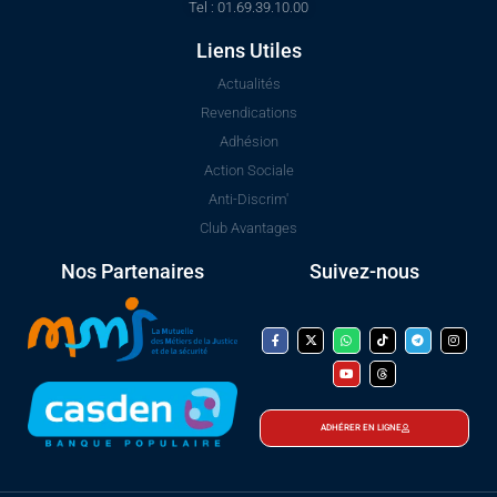
Tel : 01.69.39.10.00
Liens Utiles
Actualités
Revendications
Adhésion
Action Sociale
Anti-Discrim'
Club Avantages
Nos Partenaires
Suivez-nous
ADHÉRER EN LIGNE