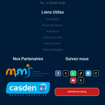
Tel : 01.69.39.10.00
Liens Utiles
Actualités
Revendications
Adhésion
Action Sociale
Anti-Discrim'
Club Avantages
Nos Partenaires
Suivez-nous
ADHÉRER EN LIGNE