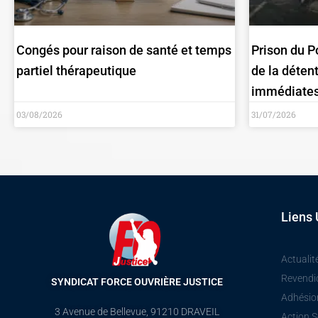
Congés pour raison de santé et temps
Prison du P
partiel thérapeutique
de la déten
immédiates
03/08/2026
31/07/2026
Liens 
Actualit
Revendi
SYNDICAT FORCE OUVRIÈRE JUSTICE
Adhésio
3 Avenue de Bellevue, 91210 DRAVEIL
Action S