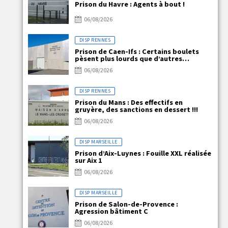
Prison du Havre : Agents à bout !
06/08/2026
DISP RENNES
Prison de Caen-Ifs : Certains boulets
pèsent plus lourds que d’autres…
06/08/2026
DISP RENNES
Prison du Mans : Des effectifs en
gruyère, des sanctions en dessert !!!
06/08/2026
DISP MARSEILLE
Prison d’Aix-Luynes : Fouille XXL réalisée
sur Aix 1
06/08/2026
DISP MARSEILLE
Prison de Salon-de-Provence :
Agression bâtiment C
06/08/2026