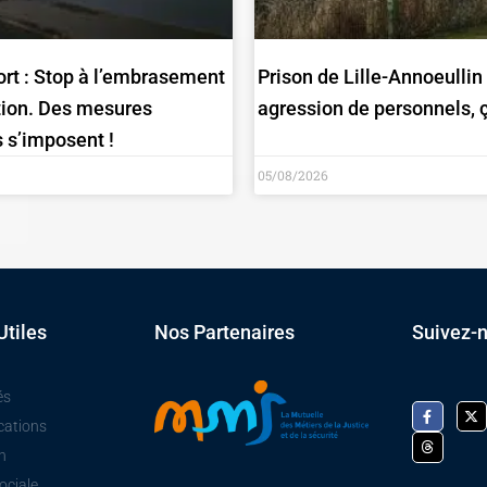
ort : Stop à l’embrasement
Prison de Lille-Annoeullin
tion. Des mesures
agression de personnels, ça
 s’imposent !
05/08/2026
Utiles
Nos Partenaires
Suivez-
és
cations
n
ociale