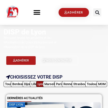
ADHÉRER
DISP de Lyon
Retrouvez toutes les actualités et les
informations du Corps d’Encadrement et
d’Application de la DISP de Lyon.
ADHÉRER
NOUS CONTACTER
CHOISISSEZ VOTRE DISP
Tous
Bordeaux
Dijon
Lille
Lyon
Marseille
Paris
Rennes
Strasbourg
Toulouse
MOM
DERNIÈRES ACTUALITÉS
DISP LYON