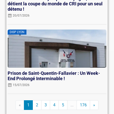
détient la coupe du monde de CRI pour un seul
détenu !
20/07/2026
DISP LYON
Prison de Saint-Quentin-Fallavier : Un Week-
End Prolongé Interminable !
15/07/2026
«
1
2
3
4
5
...
176
»