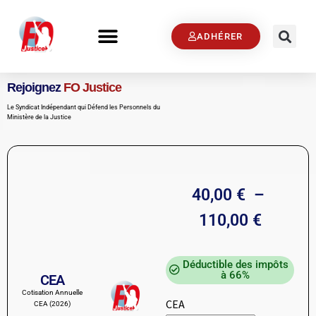
ADHÉRER
Rejoignez
FO Justice
Le Syndicat Indépendant qui Défend les Personnels du
Ministère de la Justice
40,00
€
–
110,00
€
Déductible des impôts
à 66%
CEA
Cotisation Annuelle
CEA
CEA (2026)