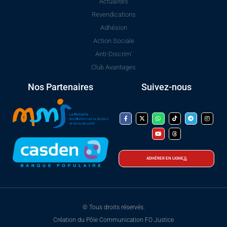
Actualités
Revendications
Adhésion
Action Sociale
Anti-Discrim'
Club Avantages
Nos Partenaires
Suivez-nous
ADHÉRER EN LIGNE
© Tous droits réservés.
Création du Pôle Communication FO Justice