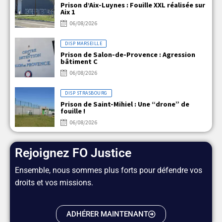
Prison d’Aix-Luynes : Fouille XXL réalisée sur
Aix 1
06/08/2026
DISP MARSEILLE
Prison de Salon-de-Provence : Agression
bâtiment C
06/08/2026
DISP STRASBOURG
Prison de Saint-Mihiel : Une “drone” de
fouille !
06/08/2026
Rejoignez FO Justice
Ensemble, nous sommes plus forts pour défendre vos
droits et vos missions.
ADHÉRER MAINTENANT