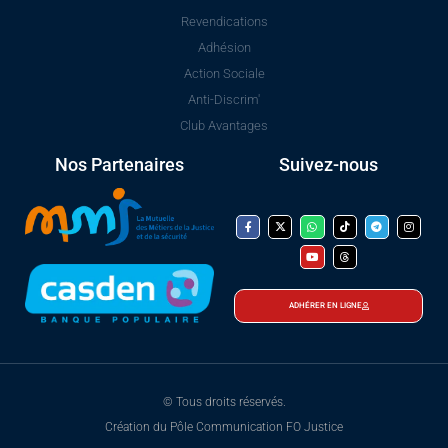
Revendications
Adhésion
Action Sociale
Anti-Discrim'
Club Avantages
Nos Partenaires
Suivez-nous
ADHÉRER EN LIGNE
© Tous droits réservés.
Création du Pôle Communication FO Justice