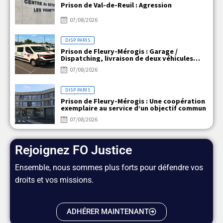
Prison de Val-de-Reuil : Agression
07/08/2026
DISP PARIS
Prison de Fleury-Mérogis : Garage /
Dispatching, livraison de deux véhicules
électriques
07/08/2026
DISP PARIS
Prison de Fleury-Mérogis : Une coopération
exemplaire au service d’un objectif commun
07/08/2026
Rejoignez FO Justice
Ensemble, nous sommes plus forts pour défendre vos
droits et vos missions.
ADHÉRER MAINTENANT