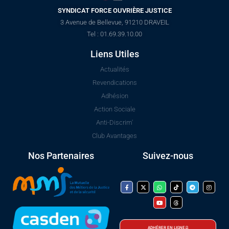
SYNDICAT FORCE OUVRIÈRE JUSTICE
3 Avenue de Bellevue, 91210 DRAVEIL
Tel : 01.69.39.10.00
Liens Utiles
Actualités
Revendications
Adhésion
Action Sociale
Anti-Discrim'
Club Avantages
Nos Partenaires
Suivez-nous
ADHÉRER EN LIGNE