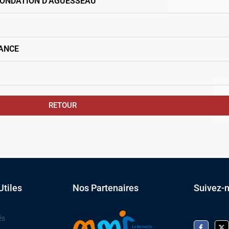
FONDATION D’AGUESSEAU
RANCE
RETOUR
Utiles
Nos Partenaires
Suivez-
és