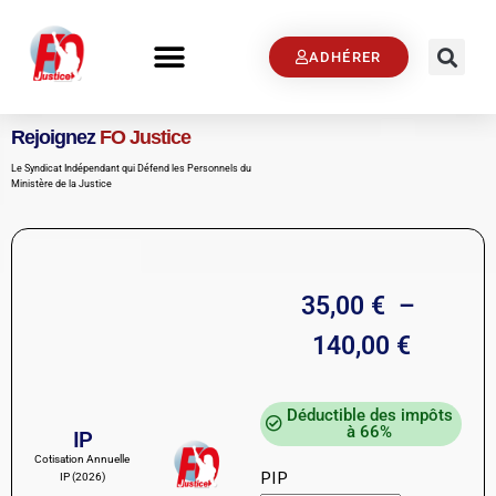
ADHÉRER
Rejoignez
FO Justice
Le Syndicat Indépendant qui Défend les Personnels du
Ministère de la Justice
35,00
€
–
140,00
€
Déductible des impôts
à 66%
IP
Cotisation Annuelle
PIP
IP (2026)